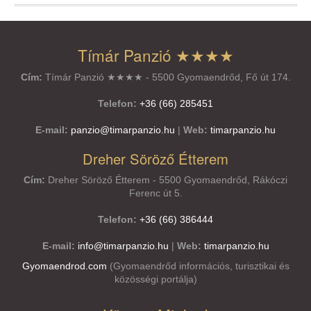
Tímár Panzió ★★★★
Cím:
Tímár Panzió ★★★★ - 5500 Gyomaendrőd, Fő út 174.
Telefon:
+36 (66) 285451
E-mail:
panzio@timarpanzio.hu
|
Web:
timarpanzio.hu
Dreher Söröző Étterem
Cím:
Dreher Söröző Étterem - 5500 Gyomaendrőd, Rákóczi
Ferenc út 5.
Telefon:
+36 (66) 386444
E-mail:
info@timarpanzio.hu
|
Web:
timarpanzio.hu
Gyomaendrod.com
(Gyomaendrőd információs, turisztikai és
közösségi portálja)