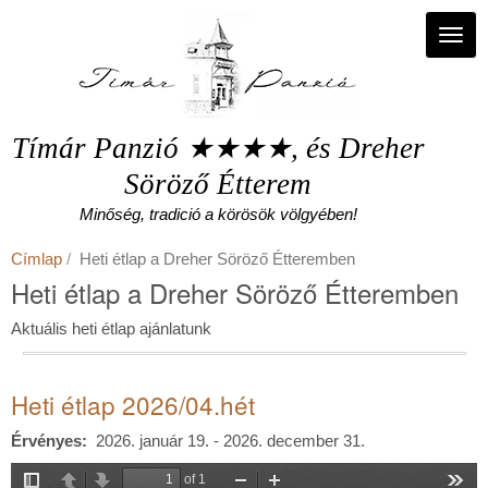
Ugrás
a
Navi
tartalomra
Tímár Panzió ★★★★, és Dreher
Söröző Étterem
Minőség, tradició a körösök völgyében!
Címlap
Heti étlap a Dreher Söröző Étteremben
Heti étlap a Dreher Söröző Étteremben
Aktuális heti étlap ajánlatunk
Heti étlap 2026/04.hét
Érvényes
2026. január 19. - 2026. december 31.