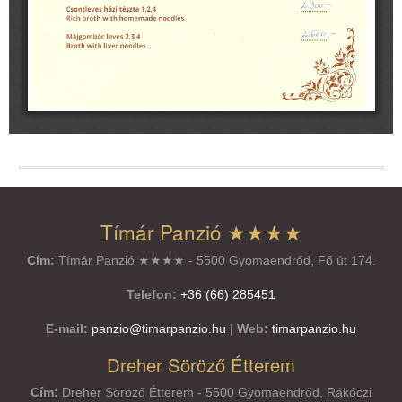
Tímár Panzió ★★★★
Cím:
Tímár Panzió ★★★★ - 5500 Gyomaendrőd, Fő út 174.
Telefon:
+36 (66) 285451
E-mail:
panzio@timarpanzio.hu
|
Web:
timarpanzio.hu
Dreher Söröző Étterem
Cím:
Dreher Söröző Étterem - 5500 Gyomaendrőd, Rákóczi