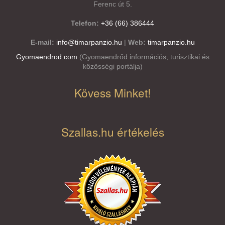
Ferenc út 5.
Telefon:
+36 (66) 386444
E-mail:
info@timarpanzio.hu
|
Web:
timarpanzio.hu
Gyomaendrod.com
(Gyomaendrőd információs, turisztikai és
közösségi portálja)
Kövess Minket!
Szallas.hu értékelés