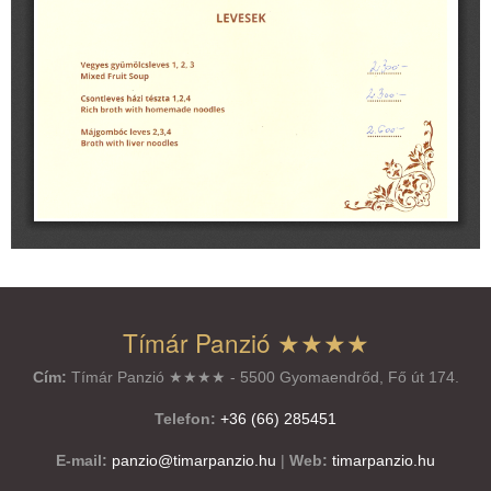
Tímár Panzió ★★★★
Cím:
Tímár Panzió ★★★★ - 5500 Gyomaendrőd, Fő út 174.
Telefon:
+36 (66) 285451
E-mail:
panzio@timarpanzio.hu
|
Web:
timarpanzio.hu