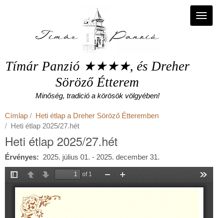
Ugrás
a
Navi
tartalomra
Tímár Panzió ★★★★, és Dreher
Söröző Étterem
Minőség, tradició a körösök völgyében!
Címlap
Heti étlap a Dreher Söröző Étteremben
Heti étlap 2025/27.hét
Heti étlap 2025/27.hét
Érvényes
2025. július 01. - 2025. december 31.