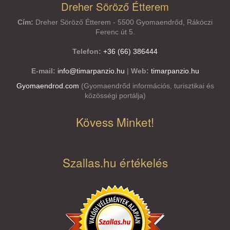
Dreher Söröző Étterem
Cím:
Dreher Söröző Étterem - 5500 Gyomaendrőd, Rákóczi
Ferenc út 5.
Telefon:
+36 (66) 386444
E-mail:
info@timarpanzio.hu
|
Web:
timarpanzio.hu
Gyomaendrod.com
(Gyomaendrőd információs, turisztikai és
közösségi portálja)
Kövess Minket!
Szallas.hu értékelés